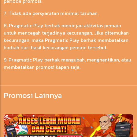
periode promosi.
7. Tidak ada persyaratan minimal taruhan.
8. Pragmatic Play berhak meninjau aktivitas pemain
untuk mencegah terjadinya kecurangan. Jika ditemukan
kecurangan, maka Pragmatic Play berhak membatalkan
hadiah dari hasil kecurangan pemain tersebut.
9. Pragmatic Play berhak mengubah, menghentikan, atau
membatalkan promosi kapan saja.
Promosi Lainnya