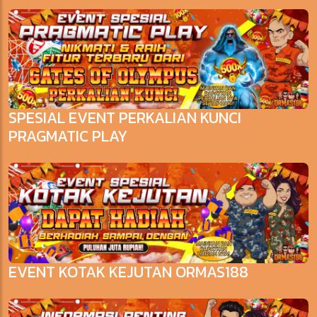
SPESIAL EVENT PERKALIAN KUNCI
PRAGMATIC PLAY
EVENT KOTAK KEJUTAN ORMAS188