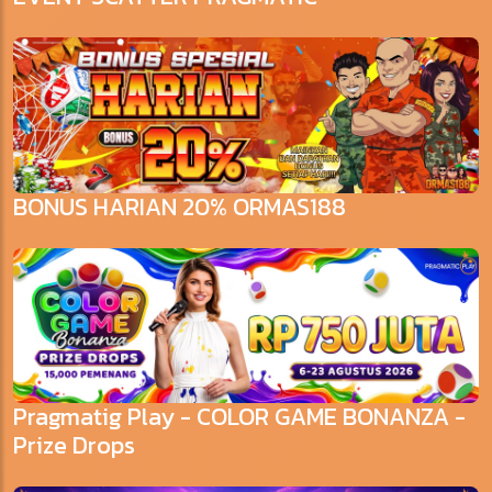
BONUS HARIAN 20% ORMAS188
Pragmatig Play - COLOR GAME BONANZA -
Prize Drops