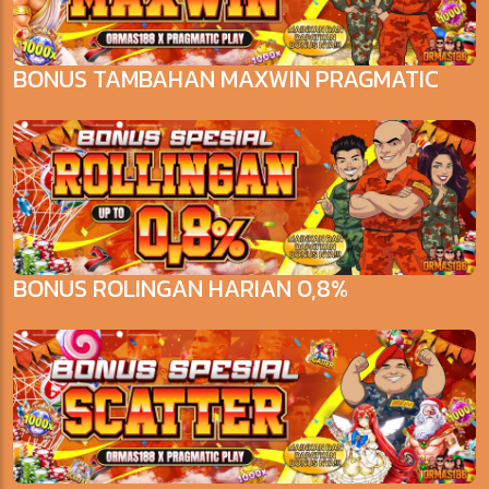
BONUS TAMBAHAN MAXWIN PRAGMATIC
BONUS ROLINGAN HARIAN 0,8%