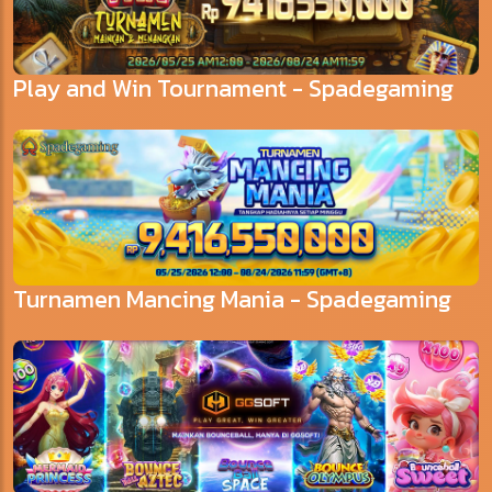
Play and Win Tournament - Spadegaming
Turnamen Mancing Mania - Spadegaming