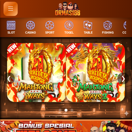
SLOT
CASINO
SPORT
TOGEL
TABLE
FISHING
COCK F
❮
❯