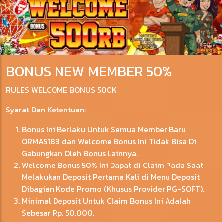
BONUS NEW MEMBER 50%
RULES WELCOME BONUS 500K
Syarat Dan Ketentuan:
Bonus Ini Berlaku Untuk Semua Member Baru
ORMAS188 dan Welcome Bonus Ini Tidak Bisa Di
Gabungkan Oleh Bonus Lainnya.
Welcome Bonus 50% Ini Dapat di Claim Pada Saat
Melakukan Deposit Pertama Kali di Menu Deposit
Dibagian Kode Promo (Khusus Provider PG-SOFT).
Minimal Deposit Untuk Claim Bonus Ini Adalah
Sebesar Rp. 50.000.