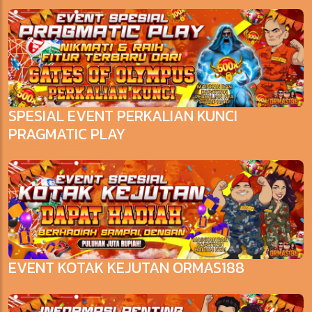
SPESIAL EVENT PERKALIAN KUNCI
PRAGMATIC PLAY
EVENT KOTAK KEJUTAN ORMAS188