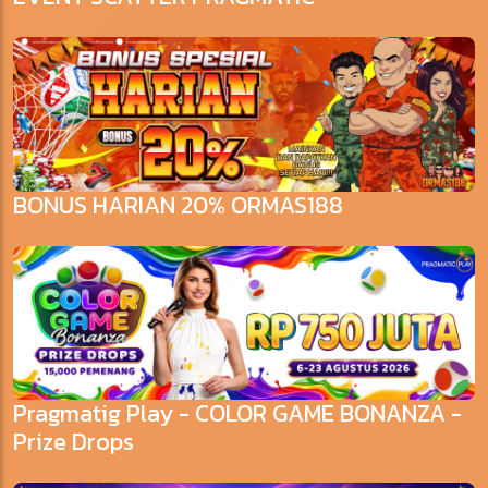
BONUS HARIAN 20% ORMAS188
Pragmatig Play - COLOR GAME BONANZA -
Prize Drops