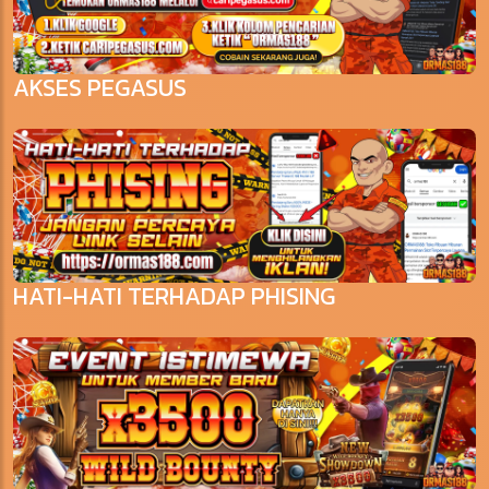
AKSES PEGASUS
HATI-HATI TERHADAP PHISING