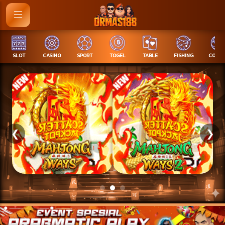
SLOT
CASINO
SPORT
TOGEL
TABLE
FISHING
COCK F
❮
❯