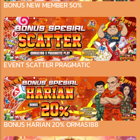
BONUS NEW MEMBER 50%
EVENT SCATTER PRAGMATIC
BONUS HARIAN 20% ORMAS188