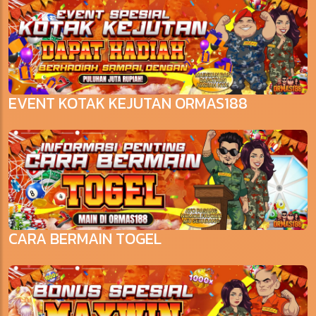
EVENT KOTAK KEJUTAN ORMAS188
CARA BERMAIN TOGEL