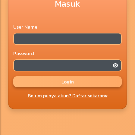
Masuk
User Name
Password
Login
Belum punya akun? Daftar sekarang