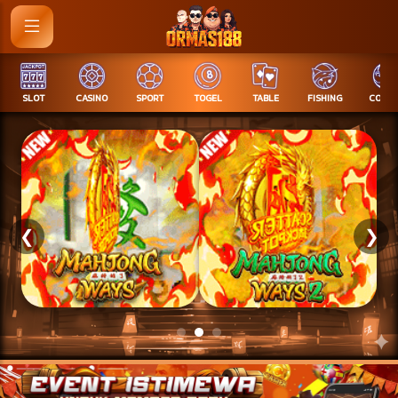
SLOT
CASINO
SPORT
TOGEL
TABLE
FISHING
COCK F
❮
❯