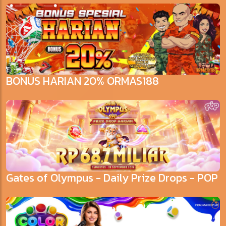
BONUS HARIAN 20% ORMAS188
Gates of Olympus - Daily Prize Drops - POP