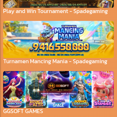
Play and Win Tournament - Spadegaming
Turnamen Mancing Mania - Spadegaming
GGSOFT GAMES