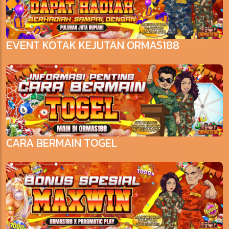
EVENT KOTAK KEJUTAN ORMAS188
CARA BERMAIN TOGEL