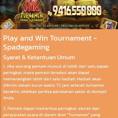
Play and Win Tournament -
Spadegaming
Syarat & Ketentuan Umum
1. Jika seorang pemain muncul di lebih dari satu papan
peringkat, maka pemain tersebut akan dapat
memenangkan lebih dari satu hadiah. Hadiah akan
dikirim dalam kurun waktu 72 jam setelah turnamen
berakhir, silahkan periksa perubahan saldo di dompet
Anda.
2. Pemain dapat memeriksa peringkat, aturan dan
persyaratan acara di dalam ikon "Turnamen" yang