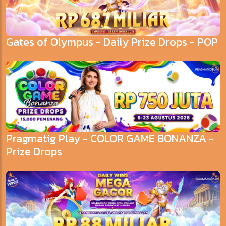
Gates of Olympus - Daily Prize Drops - POP
Pragmatig Play - COLOR GAME BONANZA -
Prize Drops