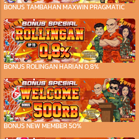
BONUS TAMBAHAN MAXWIN PRAGMATIC
BONUS ROLINGAN HARIAN 0,8%
BONUS NEW MEMBER 50%