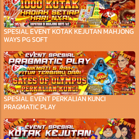
SPESIAL EVENT KOTAK KEJUTAN MAHJONG
WAYS PG SOFT
SPESIAL EVENT PERKALIAN KUNCI
PRAGMATIC PLAY