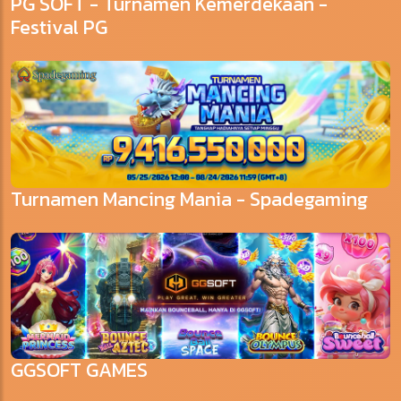
PG SOFT - Turnamen Kemerdekaan -
Festival PG
Turnamen Mancing Mania - Spadegaming
GGSOFT GAMES