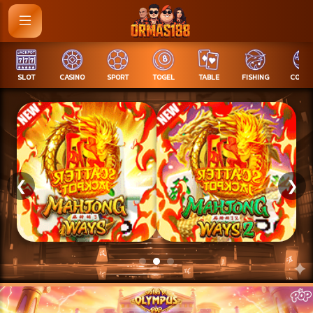
CASINO
SPORT
TOGEL
TABLE
FISHING
COCK F.
ARCA
❮
❯