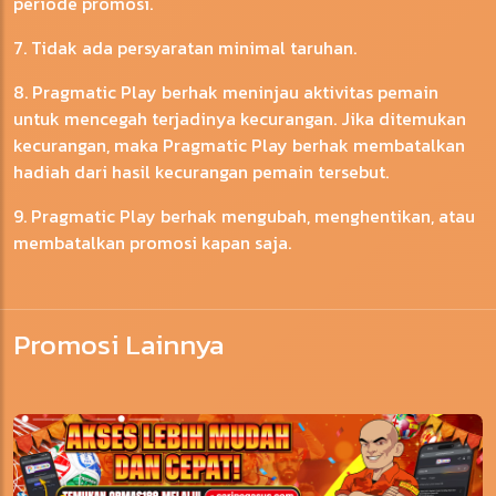
periode promosi.
7. Tidak ada persyaratan minimal taruhan.
8. Pragmatic Play berhak meninjau aktivitas pemain
untuk mencegah terjadinya kecurangan. Jika ditemukan
kecurangan, maka Pragmatic Play berhak membatalkan
hadiah dari hasil kecurangan pemain tersebut.
9. Pragmatic Play berhak mengubah, menghentikan, atau
membatalkan promosi kapan saja.
Promosi Lainnya