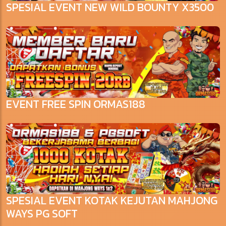
SPESIAL EVENT NEW WILD BOUNTY X3500
EVENT FREE SPIN ORMAS188
SPESIAL EVENT KOTAK KEJUTAN MAHJONG
WAYS PG SOFT