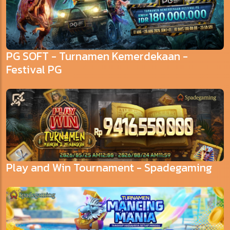
PG SOFT - Turnamen Kemerdekaan -
Festival PG
Play and Win Tournament - Spadegaming