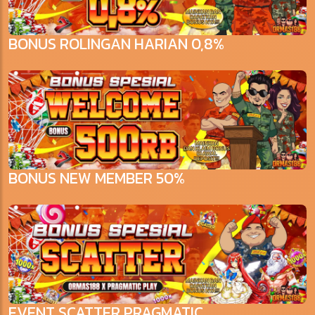
BONUS ROLINGAN HARIAN 0,8%
BONUS NEW MEMBER 50%
EVENT SCATTER PRAGMATIC