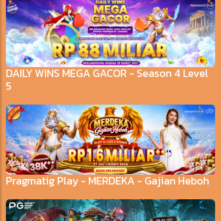
DAILY WINS MEGA GACOR - Season 4 Level
5
Pragmatig Play - MERDEKA - Gajian Heboh