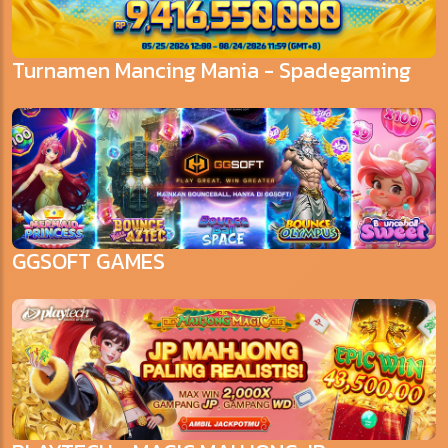
Turnamen Mancing Mania - Spadegaming
GGSOFT GAMES