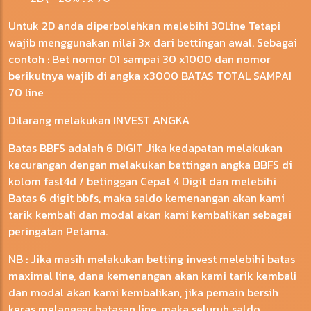
Untuk 2D anda diperbolehkan melebihi 30Line Tetapi
wajib menggunakan nilai 3x dari bettingan awal. Sebagai
contoh : Bet nomor 01 sampai 30 x1000 dan nomor
berikutnya wajib di angka x3000 BATAS TOTAL SAMPAI
70 line
Dilarang melakukan INVEST ANGKA
Batas BBFS adalah 6 DIGIT Jika kedapatan melakukan
kecurangan dengan melakukan bettingan angka BBFS di
kolom fast4d / betinggan Cepat 4 Digit dan melebihi
Batas 6 digit bbfs, maka saldo kemenangan akan kami
tarik kembali dan modal akan kami kembalikan sebagai
peringatan Petama.
NB : Jika masih melakukan betting invest melebihi batas
maximal line, dana kemenangan akan kami tarik kembali
dan modal akan kami kembalikan, jika pemain bersih
keras melanggar batasan line, maka seluruh saldo