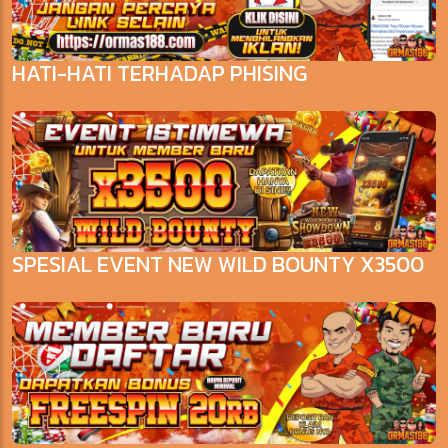
HATI-HATI TERHADAP PHISING
SPESIAL EVENT NEW WILD BOUNTY X3500