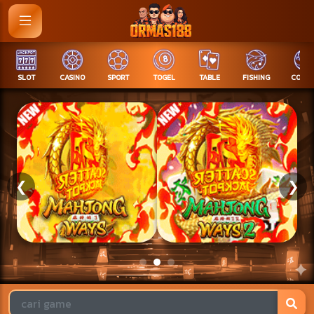
SLOT
CASINO
SPORT
TOGEL
TABLE
FISHING
COCK F
❮
❯