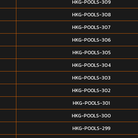
HKG-POOLS-309
HKG-POOLS-308
HKG-POOLS-307
HKG-POOLS-306
HKG-POOLS-305
HKG-POOLS-304
HKG-POOLS-303
HKG-POOLS-302
HKG-POOLS-301
HKG-POOLS-300
HKG-POOLS-299