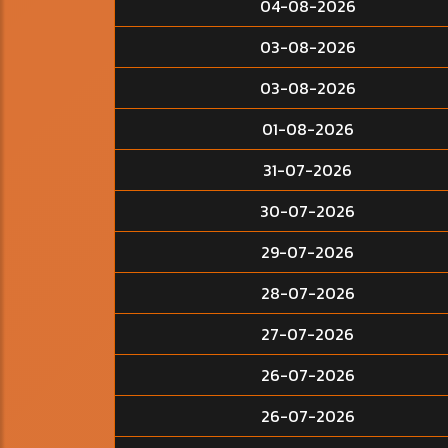
04-08-2026
03-08-2026
03-08-2026
01-08-2026
31-07-2026
30-07-2026
29-07-2026
28-07-2026
27-07-2026
26-07-2026
26-07-2026