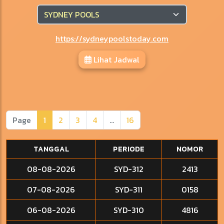
https://sydneypoolstoday.com
Lihat Jadwal
Page
1
2
3
4
...
16
TANGGAL
PERIODE
NOMOR
08-08-2026
SYD-312
2413
07-08-2026
SYD-311
0158
06-08-2026
SYD-310
4816