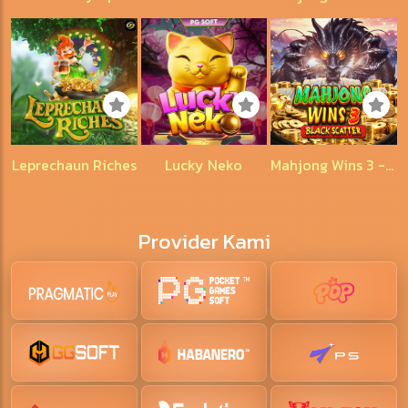
Leprechaun Riches
Lucky Neko
Mahjong Wins 3 - Black Scatter
Provider Kami