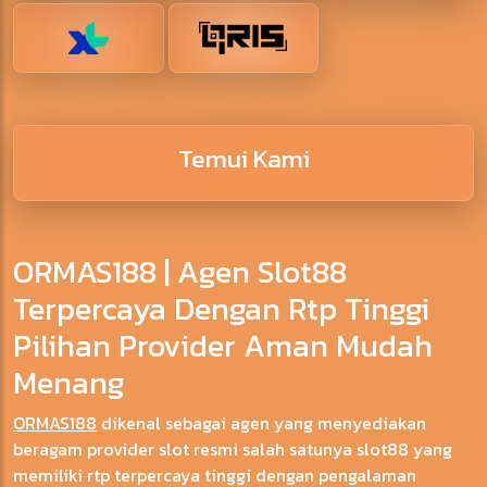
Temui Kami
ORMAS188 | Agen Slot88
Terpercaya Dengan Rtp Tinggi
Pilihan Provider Aman Mudah
Menang
ORMAS188
dikenal sebagai agen yang menyediakan
beragam provider slot resmi salah satunya slot88 yang
memiliki rtp terpercaya tinggi dengan pengalaman