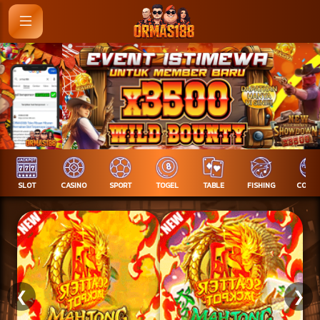
SLOT
CASINO
SPORT
TOGEL
TABLE
FISHING
COCK F
❮
❯