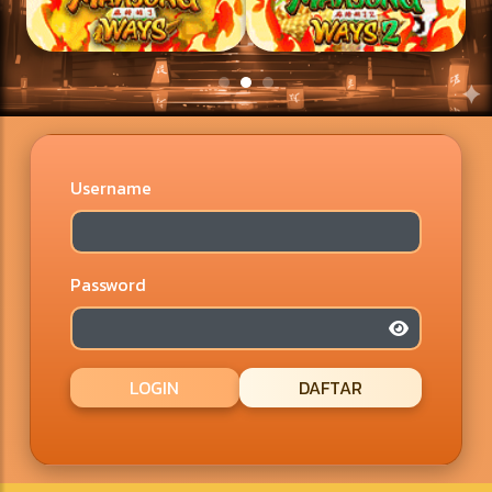
Username
Password
LOGIN
DAFTAR