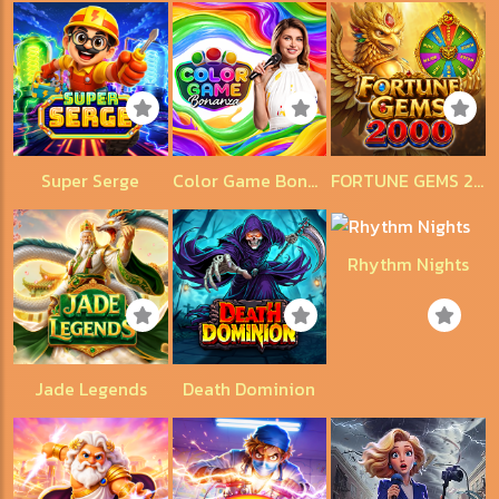
Super Serge
Color Game Bonanza
FORTUNE GEMS 2000
Rhythm Nights
Jade Legends
Death Dominion