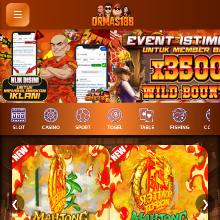
CASINO
SPORT
TOGEL
TABLE
FISHING
COCK F.
ARCA
❮
❯