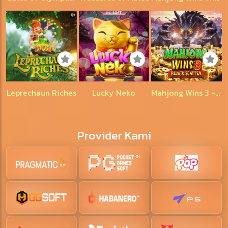
Leprechaun Riches
Lucky Neko
Mahjong Wins 3 - Black Scatter
Provider Kami