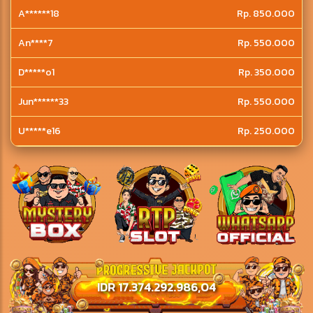
D*****o1
Rp. 350.000
Jun******33
Rp. 550.000
U*****e16
Rp. 250.000
******peed2
Rp. 900.000
IDR 17.374.293.006,41