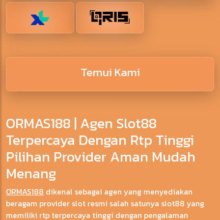
Temui Kami
ORMAS188 | Agen Slot88
Terpercaya Dengan Rtp Tinggi
Pilihan Provider Aman Mudah
Menang
ORMAS188
dikenal sebagai agen yang menyediakan
beragam provider slot resmi salah satunya slot88 yang
memiliki rtp terpercaya tinggi dengan pengalaman