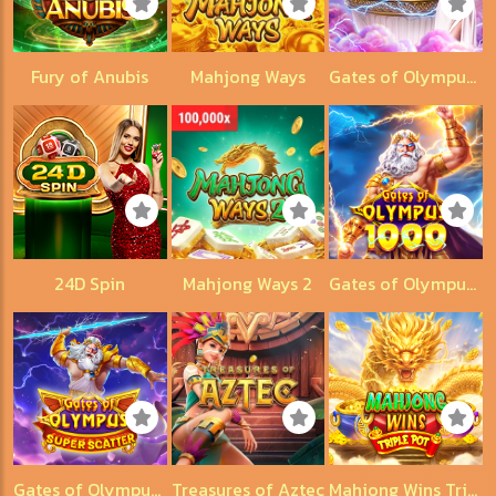
Fury of Anubis
Mahjong Ways
Gates of Olympus Roulette
24D Spin
Mahjong Ways 2
Gates of Olympus 1000
Gates of Olympus Super Scatter
Treasures of Aztec
Mahjong Wins Triple Pot