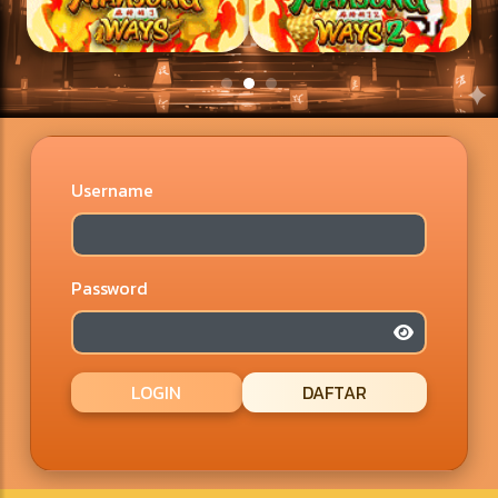
Username
Password
LOGIN
DAFTAR