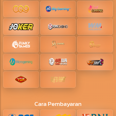
Cara Pembayaran