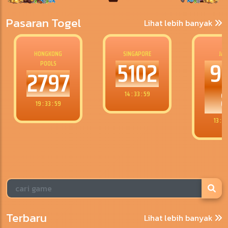
Pasaran Togel
Lihat lebih banyak
HONGKONG
SINGAPORE
JAP
5102
9
POOLS
2797
14 : 33 : 58
19 : 33 : 58
13 : 3
Terbaru
Lihat lebih banyak