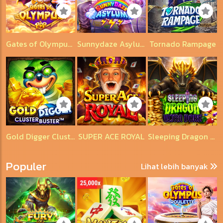
Gates of Olympus POP
Sunnydaze Asylum
Tornado Rampage
Gold Digger Cluster Buster
SUPER ACE ROYAL
Sleeping Dragon Ultra Dark
Populer
Lihat lebih banyak